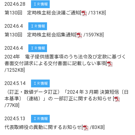
2024.6.28
ＩＲ情報
第130回 定時株主総会決議ご通知[
/131KB]
2024.6.4
ＩＲ情報
第130回 定時株主総会招集通知[
/1597KB]
2024.6.4
ＩＲ情報
2024年 電子提供措置事項のうち法令及び定款に基づく
書面交付請求による交付書面に記載しない事項[
/1252KB]
2024.5.14
ＩＲ情報
（訂正・数値データ訂正）「2024 年３月期 決算短信〔日
本基準〕（連結）」の 一部訂正に関するお知らせ [
/77KB]
2024.5.13
ＩＲ情報
代表取締役の異動に関するお知らせ[
/83KB]