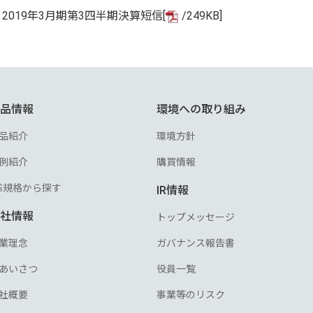
2019年3月期第3四半期決算短信[
/249KB]
品情報
環境への取り組み
品紹介
環境方針
例紹介
購買情報
IS規格から探す
IR情報
社情報
トップメッセージ
業理念
ガバナンス報告書
あいさつ
役員一覧
社概要
事業等のリスク