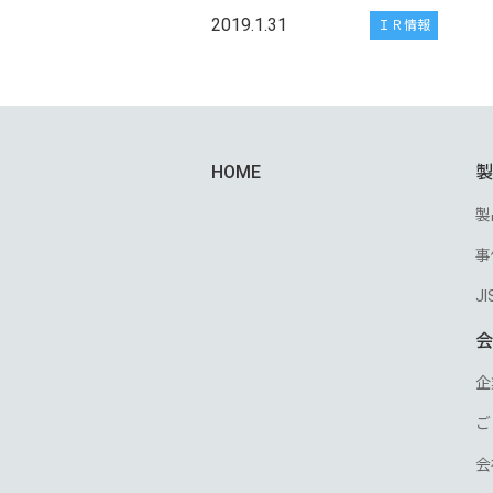
2019.1.31
ＩＲ情報
HOME
製
製
事
J
会
企
ご
会