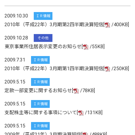
2009.10.30
ＩＲ情報
2010年（平成22年）3月期第2四半期決算短信[
/400KB]
2009.10.28
その他
東京事業所住居表示変更のお知らせ[
/55KB]
2009.7.31
ＩＲ情報
2010年（平成22年）3月期第1四半期決算短信[
/250KB]
2009.5.15
ＩＲ情報
定款一部変更に関するお知らせ[
/78KB]
2009.5.15
ＩＲ情報
支配株主等に関する事項について[
/131KB]
2009.5.15
ＩＲ情報
2009年（平成21年）3月期決算短信[
/488KB]